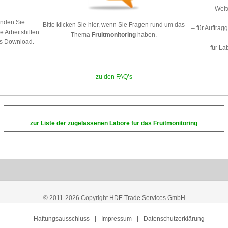
Weit
inden Sie
Bitte klicken Sie hier, wenn Sie Fragen rund um das
– für Auftra
 Arbeitshilfen
Thema
Fruitmonitoring
haben.
ls Download.
– für La
zu den FAQ’s
zur Liste der zugelassenen Labore für das Fruitmonitoring
© 2011-2026 Copyright
HDE Trade Services GmbH
Haftungsausschluss
Impressum
Datenschutzerklärung