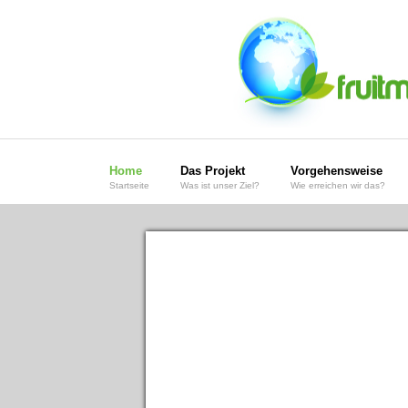
Zum
primären
Inhalt
springen
Home
Das Projekt
Vorgehensweise
Startseite
Was ist unser Ziel?
Wie erreichen wir das?